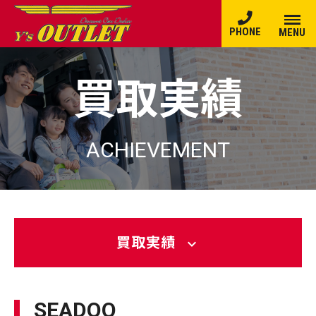
PHONE
MENU
買取実績
ACHIEVEMENT
買取実績
expand_more
SEADOO